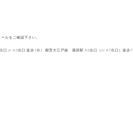
ュールをご確認下さい。
 or A3出口 徒歩1分） 都営大江戸線 蔵前駅 A6出口（or A7出口）徒歩