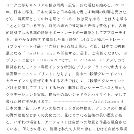
ヨークに移りキャリアを積み商業（広告）的な活動も始める。2003
年、日本に移住。日本の美学と日本各地で過ごす時間の影響を受けな
がら、写真家としての旅を続けている。 彼は花を撮ることは人を撮る
こととに似ている言う。時間の経過で被写体の表情は変化する。古典
的題材でもある花の静物をポートレートの一形態としてアプローチす
る。 細やかな洞察力で撮影した花（静物）14点に人物ポートレート
（プライベート作品・非売品）を2点加え展示。今回、日本では初個
展となる「Floral Intimacy」を開催する。是非、ご高覧ください。 ※
プリントは全てPIEZOGRAPHYです。 PIEZOGRAPHY：アメリカで
開発されたモノクロ専用インクを特別なプリンタドライバで出力する
最高級のモノクロプリントになります。従来の3段階グレーインクに
カラーインクを混ぜて出力する方法ではなく、7段階のグレーインク
だけを使用してプリントするため、非常に高いシャープネスと豊かな
グラデーションを実現。描写性の高いシャドウとハイライト、そして
優れた保存性があります。 ーーーーーーーーーー Artist Statement
日本の生け花、ルネサンス期のオランダの静物画、フランスの印象派
の野外絵画など多くの文化には、花にまつわる芸術の長い歴史があ
る。いずれの場合も、アーティストは自然への敬意と作品を融合させ
ている。 何らかの形で、芸術は私たち人間の存在における自然や環境