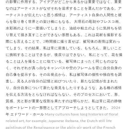
の影響に作用する。アイデアがどこから来るかは重要ではなく、重要
なのはアーティストがなぜそれを追求することを選んだかである。ア
ーティストが伝えたいと思う感情は、アーティスト自身の人間性と彼
らを取り巻く世界との架け橋にもなる。 大理石の彫刻やフレスコ画、
水彩画のように一度描いてしまうと、油絵や粘土のように気持ちを切
り替えて描き直すことができない形態もある。これは花材を撮影する
際にも言えることで、2時間後に撮り直せば、被写体の表情は変わっ
てしまう。その結果、私は常に前進している。もちろん、新しいこと
に挑戦することはできるが、後戻りはできない。 私にとって、花を撮
ることは人を撮ることに似ている。被写体にまったく同じものはな
く、それぞれが真っ白なキャンバスや空のフレームを背に自分自身の
自己像を提示する。その出発点から、私は被写体の個性や独自性を調
査し、見る人が自分の記憶と結びついたり、新たな記憶が生まれた
り、自分自身について新たな発見をしたりするような、ある種の感情
を伝える方法をとらなければならない。そのプロセスにおいて、形、
質感、光と影が重要な役割を果たすのは明らかだ。私は常に花の静物
をポートレートの一形態としてアプローチしようとしてきた。 2024
年 エドワード・ホール Many cultures have long histories of floral
related art, for example, Japanese Ikebana, the Dutch still life
paintings of the Renaissance or the plein-air work of the French