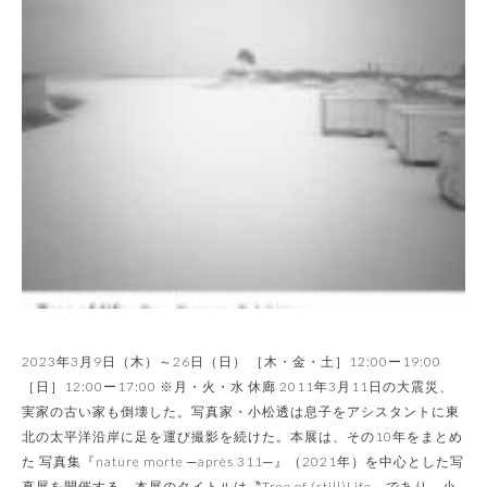
2023年3月9日（木）～26日（日） ［木・金・土］12:00ー19:00
［日］12:00ー17:00 ※月・火・水 休廊 2011年3月11日の大震災、
実家の古い家も倒壊した。写真家・小松透は息子をアシスタントに東
北の太平洋沿岸に足を運び撮影を続けた。本展は、その10年をまとめ
た 写真集『nature morte ─après 311─』（2021年）を中心とした写
真展を開催する。本展のタイトルは〝Tree of (still)Life〟であり、小