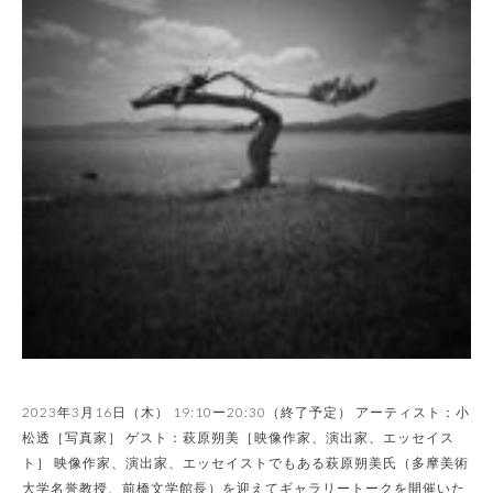
2023年3⽉16⽇（木） 19:10ー20:30（終了予定） アーティスト：小
松透［写真家］ ゲスト：萩原朔美［映像作家、演出家、エッセイス
ト］ 映像作家、演出家、エッセイストでもある萩原朔美氏（多摩美術
大学名誉教授、前橋文学館長）を迎えてギャラリートークを開催いた