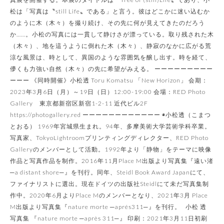
松は「写真は〝still Life〟である」と言う。彼はどこかに迷い込むか
のように木（木々）を撮り続け、その先に何が見えてきたのだろう
か……。小松の写真には一貫して静けさが漂っている。取り残された木
（木々）、地を這うように倒れた木（木々）、静寂のなかに広がる荒
涼な風景は、時として、異国のような雰囲気を醸し出す。時を経て、
儚くも力強い自然（木々）の先に希望がみえる。 ーーーーーーーーー
ーーー 《同時開催》小松透 Toru Komatsu 「New Horizon」 会期：
2023年3月6日（月）～19日（日）12:00-19:00 会場：RED Photo
Gallery 東京都新宿区新宿1-2-11 近代ビル2F
https://photogallery.red ーーーーーーーーーーーー ◉小松透（こまつ
とおる） 1969年宮城県生まれ。94年、多摩美術大学芸術学科卒業。
写真家、TokyoLightroomプリンティングディレクター、RED Photo
Galleryのメンバーとして活動。1992年より「静物」をテーマに映像
作品と写真作品を制作。2016年11月Place M出版より写真集『遠い渚
─a distant shore─』を刊行。同年、Steidl Book Award Japanにて、
ファイナリストに選出。現在ドイツの出版社Steidlにて未だ写真集制
作中。2020年6月よりPlace Mのメンバーとなり、2021年3月 Place
M出版より写真集『nature morte ─aprés311─』を刊行。 小松 透
写真集 『nature morte ─après 311─』 印刷：2021年3月11日初刷