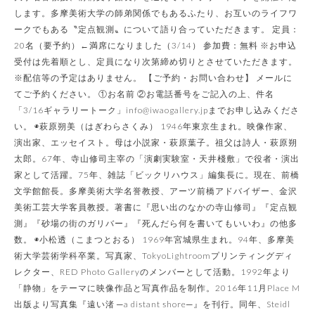
します。多摩美術大学の師弟関係でもあるふたり、お互いのライフワ
ークでもある〝定点観測〟について語り合っていただきます。 定員：
20名（要予約）←満席になりました（3/14） 参加費：無料 ※お申込
受付は先着順とし、定員になり次第締め切りとさせていただきます。
※配信等の予定はありません。 【ご予約・お問い合わせ】 メールに
てご予約ください。 ①お名前 ②お電話番号をご記入の上、件名
「3/16ギャラリートーク」info@iwaogallery.jpまでお申し込みくださ
い。 ◉萩原朔美（はぎわらさくみ） 1946年東京生まれ。映像作家、
演出家、エッセイスト。母は小説家・萩原葉子。祖父は詩人・萩原朔
太郎。67年、寺山修司主宰の「演劇実験室・天井棧敷」で役者・演出
家として活躍。75年、雑誌「ビックリハウス」編集長に。現在、前橋
文学館館長。多摩美術大学名誉教授、アーツ前橋アドバイザー、金沢
美術工芸大学客員教授。著書に『思い出のなかの寺山修司』『定点観
測』『砂場の街のガリバー』『死んだら何を書いてもいいわ』の他多
数。 ◉小松透（こまつとおる） 1969年宮城県生まれ。94年、多摩美
術大学芸術学科卒業。写真家、TokyoLightroomプリンティングディ
レクター、RED Photo Galleryのメンバーとして活動。1992年より
「静物」をテーマに映像作品と写真作品を制作。2016年11月Place M
出版より写真集『遠い渚 ─a distant shore─』を刊行。同年、Steidl