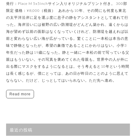
発行：Place M 5x5inchサイン入りオリジナルプリント付き。 300部
限定 価格：¥8,000（税抜） あれから10年、その間にも何度も東北
の太平洋沿岸に足を運ぶ度に息子の静をアシスタントとして連れて行
った。海岸沿いには裾野の広い防潮堤がどんどん築かれ、遠くからは
海が望めず以前の面影はなくなっていくけれど、防潮堤を越えれば以
前と変わらない広い海が広がっている。驚くことに一本松は本当の意
味で静物となったが、希望の象徴であることにかわりはない。小学3
年生だった静は19歳になった。静と一緒に一本松の前で写っている父
親はもういない。その写真を褒めてくれた母親も。世界中の人が外に
出る際にマスクをするようになるとは。そう考えると10年という時間
は長く感じるが、僕にとっては、あの日が昨日のことのように思えて
ならない。だけど、じっとしてはいられない。ただ先へ進め。
Read more
最近の投稿