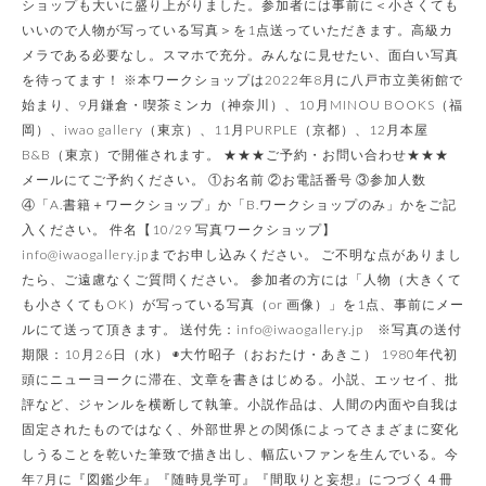
ショップも大いに盛り上がりました。参加者には事前に＜小さくても
いいので人物が写っている写真＞を1点送っていただきます。高級カ
メラである必要なし。スマホで充分。みんなに見せたい、面白い写真
を待ってます！ ※本ワークショップは2022年8月に八戸市立美術館で
始まり、9月鎌倉・喫茶ミンカ（神奈川）、10月MINOU BOOKS（福
岡）、iwao gallery（東京）、11月PURPLE（京都）、12月本屋
B&B（東京）で開催されます。 ★★★ご予約・お問い合わせ★★★
メールにてご予約ください。 ①お名前 ②お電話番号 ③参加人数
④「A.書籍＋ワークショップ」か「B.ワークショップのみ」かをご記
入ください。 件名【10/29 写真ワークショップ】
info@iwaogallery.jpまでお申し込みください。 ご不明な点がありまし
たら、ご遠慮なくご質問ください。 参加者の方には「人物（大きくて
も小さくてもOK）が写っている写真（or 画像）」を1点、事前にメー
ルにて送って頂きます。 送付先：info@iwaogallery.jp ※写真の送付
期限：10月26日（水） ◉大竹昭子（おおたけ・あきこ） 1980年代初
頭にニューヨークに滞在、文章を書きはじめる。小説、エッセイ、批
評など、ジャンルを横断して執筆。小説作品は、人間の内面や自我は
固定されたものではなく、外部世界との関係によってさまざまに変化
しうることを乾いた筆致で描き出し、幅広いファンを生んでいる。今
年7月に『図鑑少年』『随時見学可』『間取りと妄想』につづく４冊