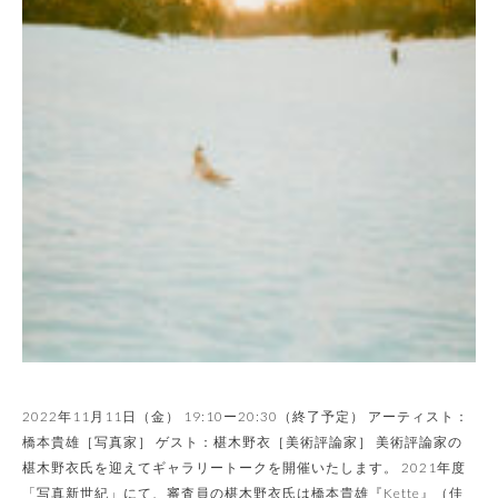
2022年11⽉11⽇（⾦） 19:10ー20:30（終了予定） アーティスト：
橋本貴雄［写真家］ ゲスト：椹木野衣［美術評論家］ 美術評論家の
椹木野衣氏を迎えてギャラリートークを開催いたします。 2021年度
「写真新世紀」にて、審査員の椹木野衣氏は橋本貴雄『Kette』（佳