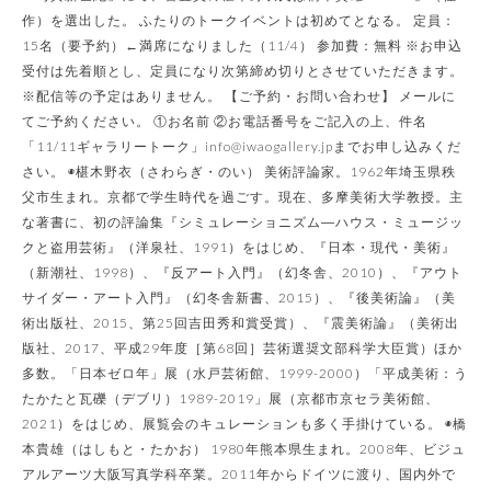
作）を選出した。 ふたりのトークイベントは初めてとなる。 定員：
15名（要予約）←満席になりました（11/4） 参加費：無料 ※お申込
受付は先着順とし、定員になり次第締め切りとさせていただきます。
※配信等の予定はありません。 【ご予約・お問い合わせ】 メールに
てご予約ください。 ①お名前 ②お電話番号をご記入の上、件名
「11/11ギャラリートーク」info@iwaogallery.jpまでお申し込みくだ
さい。 ◉椹木野衣（さわらぎ・のい） 美術評論家。1962年埼玉県秩
父市生まれ。京都で学生時代を過ごす。現在、多摩美術大学教授。主
な著書に、初の評論集『シミュレーショニズム―ハウス・ミュージッ
クと盗用芸術』（洋泉社、1991）をはじめ、『日本・現代・美術』
（新潮社、1998）、『反アート入門』（幻冬舎、2010）、『アウト
サイダー・アート入門』（幻冬舎新書、2015）、『後美術論』（美
術出版社、2015、第25回吉田秀和賞受賞）、『震美術論』（美術出
版社、2017、平成29年度［第68回］芸術選奨文部科学大臣賞）ほか
多数。「日本ゼロ年」展（水戸芸術館、1999-2000）「平成美術：う
たかたと瓦礫（デブリ）1989-2019」展（京都市京セラ美術館、
2021）をはじめ、展覧会のキュレーションも多く手掛けている。 ◉橋
本貴雄（はしもと・たかお） 1980年熊本県生まれ。2008年、ビジュ
アルアーツ大阪写真学科卒業。2011年からドイツに渡り、国内外で