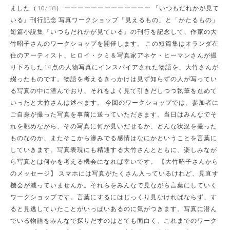
ました（10/18） ーーーーーーーーーーーーー 『いつもだれかが見て
いる』刊行記念 写真ワークショップ「見えるもの」と「かたるもの」
短篇小説集『いつもだれかが見ている』の刊行を記念して、作家の大
竹昭子さんのワークショップを開催します。 この短篇集はオランダ在
住のアーティスト、ヒロイ・クミ＆写真家アネケ・ヒーマンさんが撮
り下ろした14点の人物写真にインスパイアされた物語を、大竹さんが
綴ったものです。物語を考えるきっかけは見ず知らずの人が写ってい
る写真の中に潜んでおり、それをよく見て引きだしつつ執筆を進めて
いったと大竹さんは述べます。 今回のワークショップでは、参加者に
ご自身が撮った写真を事前に送っていただきます。当日はみんなでそ
れを眺めながら、その写真に何が見いだせるか、どんな状況を撮った
ものなのか、またそこから滲みでる感情はなにかということを言葉に
していきます。写真表現にも精通する大竹さんとともに、楽しみなが
ら写真とは何かを考える機会になれば幸いです。 【大竹昭子さんから
のメッセージ】 スマホには写真がたくさん入っているけれど、見直す
機会が減っていませんか。それらをみんなで見ながら言葉にしていく
ワークショップです。言葉にするにはじっくり見なければならず、す
ると見逃していたことがいっぱいあるのに気がつきます。写真に潜ん
でいる物語をみんなで探りだすのはとても面白く、これまでのワーク