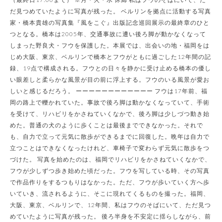
だ見つめていたように写真が残った。 ベルリンを拠点に活動する写真
家・橋本貴雄の写真集『風をこぐ』出版記念巡回展示の最終章のひと
つとなる。橋本は2005年、交通事故に遭い後ろ脚が動かなくなって
しまった野良犬・フウを保護した。本展では、出会いの地・福岡をは
じめ大阪、東京、ベルリンで橋本とフウがともに過ごした12年間の記
録、19点で構成される。フウとの日々を静かに受け止める橋本の優し
い眼差しと柔らかな風景が目の前に浮上する。フウのいる風景が愛お
しいと感じるだろう。 ーーーーーーーーーーーー フウは17年前、福
岡の路上で轢かれていた。事故で後ろ脚は動かなくなっていて、手術
を受けて、リハビリをかさねていくなかで、後ろ脚は少しづつ動き始
めた。普通の犬のように歩くことは最後までできなかった。それで
も、自力で立って元気に散歩ができるまでに回復した。晩年は自力で
立つことはできなくなったけれど、車椅子で変わらず元気に散歩をつ
づけた。 写真を始めたのは、福岡でリハビリをかさねていくなかで、
フウが少しずつ歩き始めた頃だった。フウを写している時、その写真
で作品作りをするつもりはなかった。ただ、フウが歩いていく方へ歩
いていき、流されるように、そこに現れてくるものを撮った。福岡、
大阪、東京、ベルリンで、12年間、私はフウのそばにいて、ただ見つ
めていたように写真が残った。 後ろ半身を不安定に揺らしながら、前