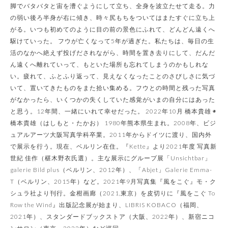
脚でバタバタと宙を漕ぐようにして立ち、全身を波立たせて走る。力
の弱い後ろ半身が右に傾き、時々尻もちをついてはまたすぐに立ち上
がる。いつも初めてのように目の前の景色にふれて、どんどん遠くへ
駆けていった。 フウが亡くなって5年が過ぎた。私たちは、毎日の生
活のなかへ絶えず投げだされながら、時間を置き去りにして、だんだ
ん遠くへ離れていって、もといた場所も忘れてしまうのかもしれな
い。疲れて、ふとふり返って、見えなくなったことのさびしさに気づ
いて、置いてきたものをまた拾い集める。フウとの時間と残った写真
がなかったら、いくつかの失くしていた感覚がいまの自分にはあった
と思う。12年間、一緒にいれて幸せだった。 2022年10月 橋本貴雄 ◉
橋本貴雄（はしもと・たかお） 1980年熊本県生まれ。2008年、ビジ
ュアルアーツ大阪写真学科卒業。2011年からドイツに渡り、国内外
で展示を行う。現在、ベルリン在住。『Kette』より2021年度 写真新
世紀 佳作（椹木野衣氏選）。主な展示にグループ展「Unsichtbar」
galerie Bild plus（ベルリン、2012年）、「Abjet」Galerie Emma-
T（ベルリン、2015年）など。2021年9月写真集『風をこぐ』モ・ク
シュラ社より刊行。金柑画廊（2021,東京）を皮切りに『風をこぐ To
Row the Wind』出版記念展が始まり、LIBRIS KOBACO（福岡、
2021年）、スタンダードブックストア（大阪、2022年）、新宿ニコ