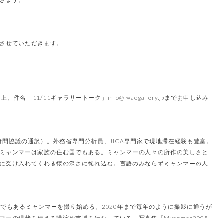
させていただきます。
「11/11ギャラリートーク」info@iwaogallery.jpまでお申し込み
府間協議の通訳）。外務省専門分析員、JICA専門家で現地滞在経験も豊富。
ミャンマーは家族の住む国でもある。ミャンマーの人々の所作の美しさと
に受け入れてくれる懐の深さに惚れ込む。言語のみならずミャンマーの人
ークでもあるミャンマーを撮り始める。2020年まで毎年のように撮影に通うが
の現状を伝える講演や支援を行なっている。写真集『Myanmar2005-