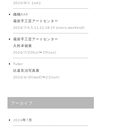
2026/8/1（sat）
織物BAR
蔵前手工芸アートセンター
2026/7/4,5,11,12,18,19 (every weekend)
蔵前手工芸アートセンター
久村卓個展
2026/7/2(thu)〜19(sun)
Tuber
比嘉良治写真展
2026/6/10(wed)〜21(sun)
アーカイブ
2026年7月