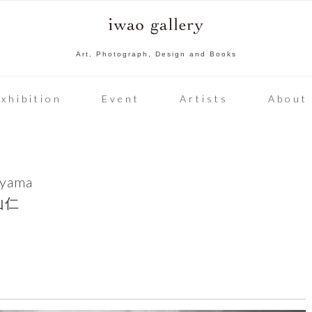
Art, Photograph, Design and Books
xhibition
Event
Artists
About
eyama
山仁