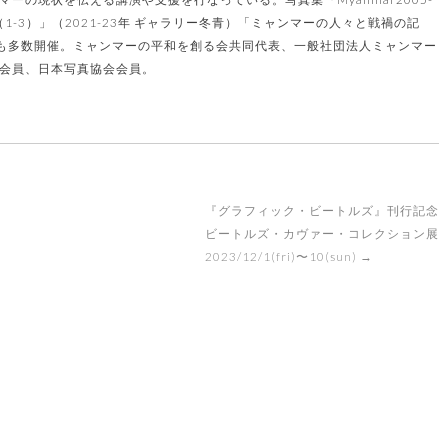
（1-3）」（2021-23年 ギャラリー冬青）「ミャンマーの人々と戦禍の記
展も多数開催。ミャンマーの平和を創る会共同代表、一般社団法人ミャンマー
）会員、日本写真協会会員。
『グラフィック・ビートルズ』刊行記念
ビートルズ・カヴァー・コレクション展
2023/12/1(fri)〜10(sun)
→