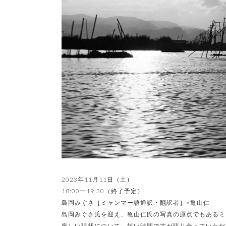
2023年11⽉11⽇（土）
18:00ー19:30（終了予定）
島岡みぐさ［ミャンマー語通訳・翻訳者］×亀山仁
島岡みぐさ氏を迎え、亀山仁氏の写真の原点でもあるミ
厳しい現状について、短い時間ですが語り合っていただ