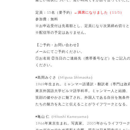
定員：15名（要予約）
←満席になりました（11/5）
参加費：無料
※お申込受付は先着順とし、定員になり次第締め切りと
※配信等の予定はありません。
【ご予約・お問い合わせ】
メールにてご予約ください。
①お名前 ②当日のご連絡先（携帯番号など）をご記入の上、件名
ください。
◉島岡みぐさ（Migusa Shimaoka）
1969年生まれ。ミャンマー語通訳・翻訳者（専門は政
東京外国語大学ビルマ語学科卒。ミャンマー人と結婚、
笑顔の健やかさに魅了され、外国人である自分を無条件
たちの魅力を丸ごと伝えることがライフワークとなる。
◉亀山 仁（Hitoshi Kameyama）
1966年東京生まれ。写真家。 2005年からライフワ
クーデターのため撮影を中断。現在は日本国内でミャンマー