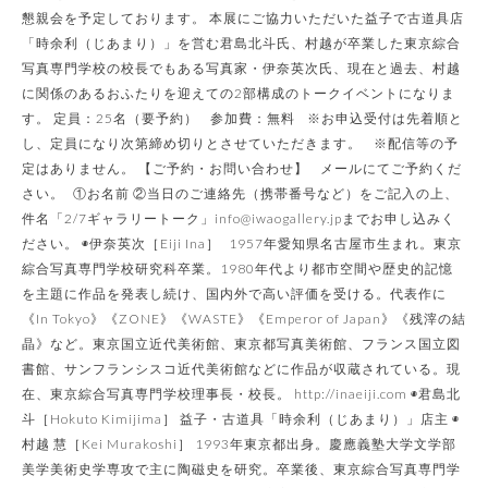
懇親会を予定しております。 本展にご協力いただいた益子で古道具店
「時余利（じあまり）」を営む君島北斗氏、村越が卒業した東京綜合
写真専門学校の校長でもある写真家・伊奈英次氏、現在と過去、村越
に関係のあるおふたりを迎えての2部構成のトークイベントになりま
す。 定員：25名（要予約） 参加費：無料 ※お申込受付は先着順と
し、定員になり次第締め切りとさせていただきます。 ※配信等の予
定はありません。 【ご予約・お問い合わせ】 メールにてご予約くだ
さい。 ①お名前 ②当日のご連絡先（携帯番号など）をご記入の上、
件名「2/7ギャラリートーク」info@iwaogallery.jpまでお申し込みく
ださい。 ◉伊奈英次［Eiji Ina］ 1957年愛知県名古屋市生まれ。東京
綜合写真専門学校研究科卒業。1980年代より都市空間や歴史的記憶
を主題に作品を発表し続け、国内外で高い評価を受ける。代表作に
《In Tokyo》《ZONE》《WASTE》《Emperor of Japan》《残滓の結
晶》など。東京国立近代美術館、東京都写真美術館、フランス国立図
書館、サンフランシスコ近代美術館などに作品が収蔵されている。現
在、東京綜合写真専門学校理事長・校長。 http://inaeiji.com ◉君島北
斗［Hokuto Kimijima］ 益子・古道具「時余利（じあまり）」店主 ◉
村越 慧［Kei Murakoshi］ 1993年東京都出身。慶應義塾大学文学部
美学美術史学専攻で主に陶磁史を研究。卒業後、東京綜合写真専門学