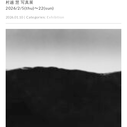
村越 慧 写真展
2026/2/5(thu)〜22(sun)
| Categories:
Exhibition
2026.01.10