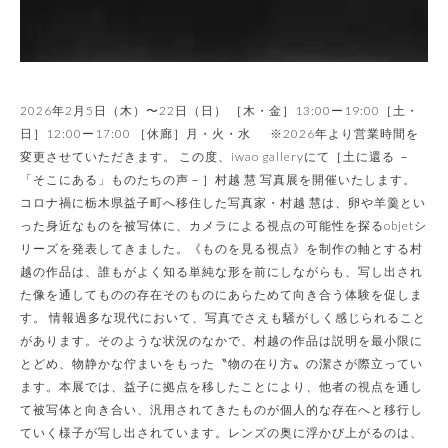
2026年2月5日（木）〜22日（日） ［木・金］13:00ー19:00［土・
日］12:00ー17:00 ［休廊］月・火・水 ※2026年より営業時間を
変更させていただきます。 この度、iwao galleryにて［土に還る －
「そこにある」ものたちの声－］村越 慧 写真展を開催いたします。
コロナ禍に栃木県益子町へ移住した写真家・村越 慧は、卵や羊羹とい
った身近なものを被写体に、カメラによる視点の可能性を探るobjetシ
リーズを発表してきました。《ものを見る視点》を制作の軸とする村
越の作品は、誰もがよく知る単純な形を前にしながらも、写し出され
た像を通してものの存在そのものにあらためて向き合う体験を促しま
す。 情報過多な現代において、写真でさえも騒がしく感じられること
があります。そのような状況のなかで、村越の作品は説明を最小限に
とどめ、物静かな佇まいをもった〝物の在り方〟の潔さが際立ってい
ます。本展では、益子に拠点を移したことにより、他者の視点を通し
て被写体と向き合い、汎用されてきたものが個人的な存在へと移行し
ていく様子が写し出されています。レンズの奥に浮かび上がるのは、