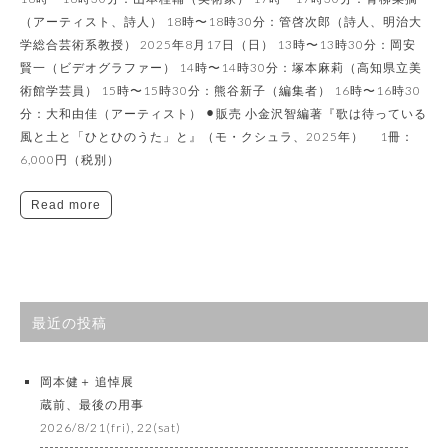
（アーティスト、詩人） 18時〜18時30分：管啓次郎（詩人、明治大
学総合芸術系教授） 2025年8月17日（日） 13時〜13時30分：岡安
賢一（ビデオグラファー） 14時〜14時30分：塚本麻莉（高知県立美
術館学芸員） 15時〜15時30分：熊谷新子（編集者） 16時〜16時30
分：大和由佳（アーティスト） ⚫︎販売 小金沢智編著『歌は待っている
風と土と「ひとひのうた」と』（モ・クシュラ、2025年） ​1冊：
6,000円（税別）
Read more
最近の投稿
岡本健＋ 追悼展
蔵前、最後の用事
2026/8/21(fri), 22(sat)