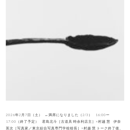
2026年2月7⽇（土） ←満席になりました（2/3） 16:00ー
17:00（終了予定） 君島北斗［古道具 時余利店主］×村越 慧 伊奈
英次［写真家／東京綜合写真専門学校校長］×村越 慧 トーク終了後、