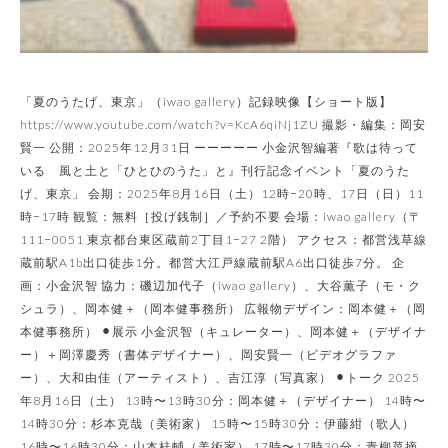
「夏のうたげ、東京」（iwao gallery）記録映像【ショート版】
https://www.youtube.com/watch?v=KcA6qiNj1ZU 撮影・編集：岡安
賢一 公開：2025年12月31日 ーーーーー 小金沢智編著『歌は待って
いる 風と土と「ひとひのうた」と』刊行記念イベント​「夏のうた
げ、東京」 会期：2025年8月16日（土）12時−20時、17日（日）11
時−17時 観覧：無料［投げ銭制］／予約不要 会場：iwao gallery（〒
111−0051 東京都台東区蔵前2丁目1−27 2階） アクセス：都営浅草線
蔵前駅A1b出口徒歩1分。都営大江戸線蔵前駅A6出口徒歩7分。 企
画：小金沢智 協力：磯辺加代子（iwao gallery）、大谷薫子（モ・ク
シュラ）、岡本健＋（岡本健事務所） 広報物デザイン：岡本健＋（岡
本健事務所） ⚫︎展示 小金沢智（キュレーター）、岡本健＋（デザイナ
ー）＋岡澤慶秀（書体デザイナー）、岡安賢一（ビデオグラファ
ー）、大和由佳（アーティスト）、吉江淳（写真家） ⚫︎トーク 2025
年8月16日（土） 13時〜13時30分：岡本健＋（デザイナー） 14時〜
14時30分：杉本克哉（美術家） 15時〜15時30分：伊藤紺（歌人）
16時〜16時30分：山本桂輔（美術家） 17時〜17時30分：青柳菜摘