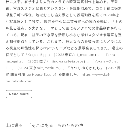
校に入学。在学中より大判カメラでの暗室写真制作を始める。卒業
後、写真スタジオ勤務とアシスタントを短期間経て、コロナ禍に栃木
県益子町へ移住。地域おこし協力隊として役場勤務を経て2023年よ
り写真家として独立。 陶芸を中心に工芸分野への関心を軸に、「もの
を見る視点」を大きなテーマとして主にモノクロでの作品制作を行っ
ている。現在、益子の空き家を活用し小さな撮影スタジオ兼暗室を整
え制作拠点としている。これまで、身近なものを被写体にカメラによ
る視点の可能性を探るobjetシリーズなどを展示発表してきた。過去の
個展として「Objet -Egg-」（2023東京/alt_medium）、「Terra
Incognita」（2023 益子/hijinowa cafe&space）、「Yokan ~Objet
Ⅱ~」（2024 東京/alt_medium）、「うつりゆくかたち」（2025長
野 朝日村/Blue House Studio）を開催した。 https://www.kei-
murakoshi.com
Read more
土に還る｜「そこにある」ものたちの声