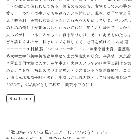
日々の生活で使われたであろう無名のものたち。古物として人の手を
渡り、一つひとつ生い立ちを辿ることも難しい。現在、益子で古道具
店「時余利」を営む君島北斗氏がこれらを大切にしている。それぞれ
のものの作り手が想像もしなかった時代に、知らない場所で、人から
人へ継がれている。人がものに何を語りかけ、そこにあるものたちは
どう語り返すのか。私はレンズを通してそっと耳を傾ける。 村越 慧
ーーーーー ◉ 村越 慧［Kei Murakoshi］ 1993年東京都出身。慶應義
塾大学文学部美学美術史学専攻で主に陶磁史を研究。卒業後、東京綜
合写真専門学校に入学。在学中より大判カメラでの暗室写真制作を始
める。卒業後、写真スタジオ勤務とアシスタントを短期間経て、コロ
ナ禍に栃木県益子町へ移住。地域おこし協力隊として役場勤務を経て
2023年より写真家として独立。 陶芸を中心に工…
Read more
『歌は待っている 風と土と「ひとひのうた」と』
​刊行記念イベント「夏のうたげ、東京」