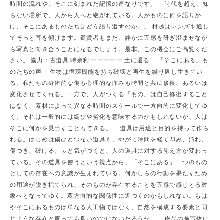
時間の流れや、そこに刻まれた記憶の連なりです。 「時代を超え、知
らない場所で、人から人へと継がれている。人がものに何を語りか
け、そこにあるものたちはどう語り返すのか。」 村越はレンズを通し
てそっと耳を傾けます。鑑賞者もまた、静かに五感を研ぎ澄ませなが
ら写真と向き合うことになるでしょう。是非、この機会にご高覧くだ
さい。 協力：古道具 時余利 ーーーーー 土に還る 「そこにある」も
のたちの声 生物は循環機能を持ち破壊と再生を繰り返し生きてい
る。私たちの身体的な傷も心理的な痛みも時間と共に修復、あるいは
変化させてくれる。一方で、人がつくる「もの」は自己修復すること
はなく、素材によって異なる時間のスケールで一方向的に変化してゆ
く。それは一般的には綻びや劣化を意味するのかもしれないが、人は
そこに何かを見出すこともできる。 道具は用途と目的を持って作ら
れる。はじめは傷ひとつない道具も、やがて時間を経て凹み、汚れ、
傷つき、破ける。ふと気がづくと、人の道具に対する見え方が変わっ
ている。その道具を使うという視点から、「そこにある」一つのもの
としての存在への意識が生まれている。何かしらの行動を果たすため
の用途が脱ぎ捨てられ、そのものが存在することを五感で感じとる対
象へとなってゆく。双方向的な関係性に近づくのかもしれない。もは
やそこにあるものは単なる人工物ではなく、自然を構成する要素と同
じような存在と言っても良いのではないだろうか。 作品の被写体は