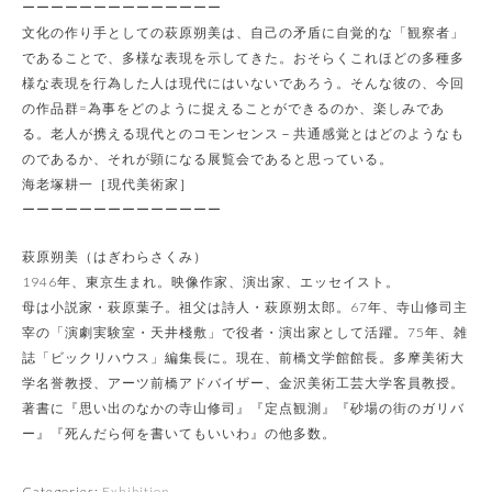
ーーーーーーーーーーーーーー
文化の作り手としての萩原朔美は、自己の矛盾に自覚的な「観察者」
であることで、多様な表現を示してきた。おそらくこれほどの多種多
様な表現を行為した人は現代にはいないであろう。そんな彼の、今回
の作品群=為事をどのように捉えることができるのか、楽しみであ
る。老人が携える現代とのコモンセンス－共通感覚とはどのようなも
のであるか、それが顕になる展覧会であると思っている。
海老塚耕一［現代美術家］
ーーーーーーーーーーーーーー
萩原朔美（はぎわらさくみ）
1946年、東京生まれ。映像作家、演出家、エッセイスト。
母は小説家・萩原葉子。祖父は詩人・萩原朔太郎。67年、寺山修司主
宰の「演劇実験室・天井棧敷」で役者・演出家として活躍。75年、雑
誌「ビックリハウス」編集長に。現在、前橋文学館館長。多摩美術大
学名誉教授、アーツ前橋アドバイザー、金沢美術工芸大学客員教授。
著書に『思い出のなかの寺山修司』『定点観測』『砂場の街のガリバ
ー』『死んだら何を書いてもいいわ』の他多数。
Categories:
Exhibition