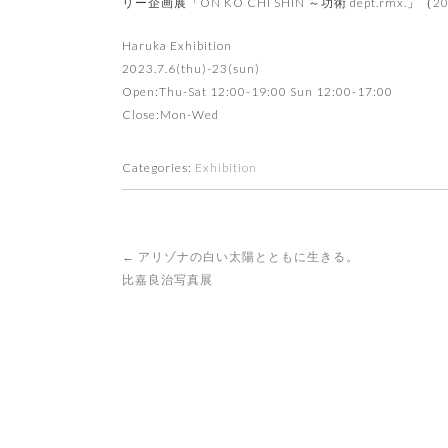
リー企画展「ON KO CHI SHIN ～功術 dept.rmx.」
Haruka Exhibition
2023.7.6(thu)-23(sun)
Open:Thu-Sat 12:00-19:00 Sun 12:00-17:00
Close:Mon-Wed
Categories:
Exhibition
Post
←
アリゾナの白い太陽とともに生きる。
navigation
比嘉良治写真展