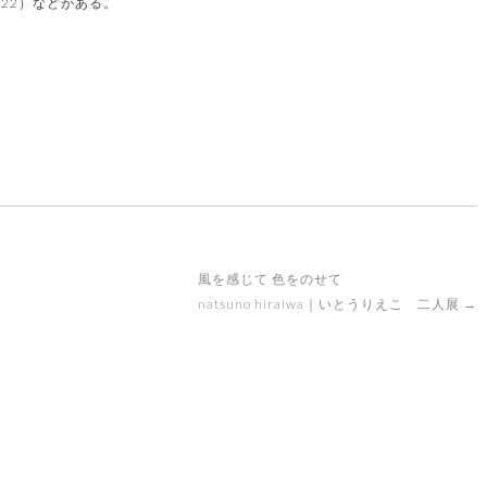
（2022）などがある。
風を感じて 色をのせて
natsuno hiraiwa｜いとうりえこ 二人展
→