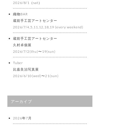
2026/8/1（sat）
織物BAR
蔵前手工芸アートセンター
2026/7/4,5,11,12,18,19 (every weekend)
蔵前手工芸アートセンター
久村卓個展
2026/7/2(thu)〜19(sun)
Tuber
比嘉良治写真展
2026/6/10(wed)〜21(sun)
アーカイブ
2026年7月