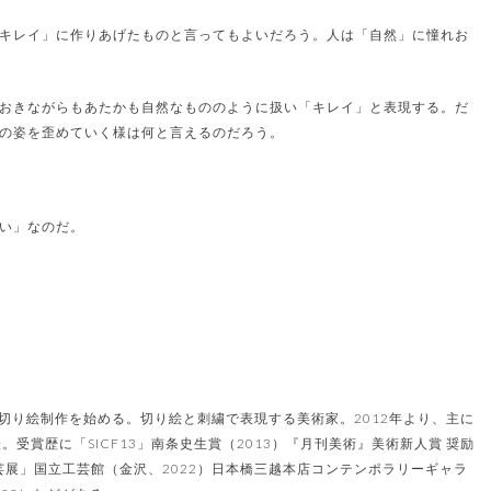
キレイ」に作りあげたものと言ってもよいだろう。人は「自然」に憧れお
おきながらもあたかも自然なもののように扱い「キレイ」と表現する。だ
の姿を歪めていく様は何と言えるのだろう。
い」なのだ。
で切り絵制作を始める。切り絵と刺繍で表現する美術家。2012年より、主に
受賞歴に「SICF13」南条史生賞（2013）『月刊美術』美術新人賞 奨励
芸展」国立工芸館（金沢、2022）日本橋三越本店コンテンポラリーギャラ