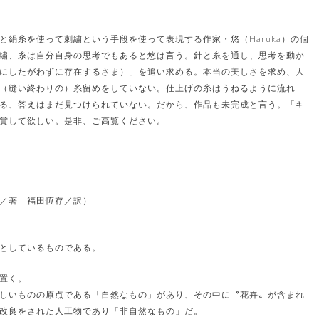
絹糸を使って刺繍という手段を使って表現する作家・悠（Haruka）の個
繍、糸は自分自身の思考でもあると悠は言う。針と糸を通し、思考を動か
にしたがわずに存在するさま）」を追い求める。本当の美しさを求め、人
（縫い終わりの）糸留めをしていない。仕上げの糸はうねるように流れ
る、答えはまだ見つけられていない。だから、作品も未完成と言う。「キ
賞して欲しい。是非、ご高覧ください。
／著 福田恆存／訳）
としているものである。
置く。
しいものの原点である「自然なもの」があり、その中に〝花卉〟が含まれ
改良をされた人工物であり「非自然なもの」だ。