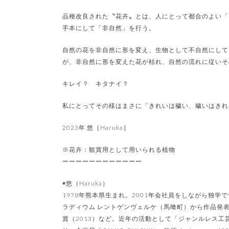
品種改良された〝花卉〟とは、人にとって都合のよい「
手本にして「非自然」を行う。
自然の花を非自然に形を変え、生物として不自然にして
が、非自然に形を変えた花が枯れ、自然の流れに従いそ
キレイ？ キタナイ？
私にとってその様はまさに「きれいは穢い、穢いはきれ
2023年 悠［Haruka］
※花卉：観賞用として用いられる植物
ーーーーーーーーーーーー
◉悠（Haruka）
1978年熊本県生まれ。2001年会社員をしながら独学
ラディウム レントゲンヴェルケ（馬喰町）から作品発表。
賞（2013）など。近年の活動として「ジャンルレス工