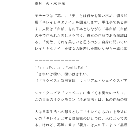
※月・火・水 休廊
モチーフは〝花〟。「美」とは何かを追い求め、切り絵と
展「キレイとキタナイ」を開催します。手仕事である刺
す。人間は「自然」をお手本としながら「非自然（自然
の手で作られた美しさを問う。彼女の作品である刺繍は
る。「何故、それを美しいと思うのか」自身に問いてい
レイとキタナイ」を彼女の眼差しを問いながら一緒に鑑
ーーーーーーーーーーーー
“ Fair is Foul, and Foul is Fair ”
「きれいは穢い、穢いはきれい」
（『マクベス』新潮文庫 ウィリアム・シェイクスピア
シェイクスピア『マクベス』に出てくる魔女のセリフ。
この言葉のオクシモロン（矛盾語法）は、私の作品の核
人は日常生活への彩りとして「キレイなもの」を身近に
その「キレイ」とする価値観のひとつに、人にとって美
る。けれど、花屋に並ぶ〝花卉〟は人の手によって品種