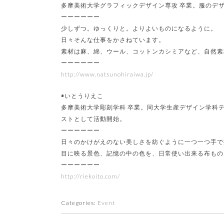
多摩美術大学グラフィックデザイン専攻 卒業。服のデザ
ーーーーーー
少しずつ。ゆっくりと。よりよいものになるように。
日々そんな仕事をかさねています。
素材は麻、綿、ウール、コットンカシミアなど、自然素
ーーーーーー
http://www.natsunohiraiwa.jp/
◉いとうりえこ
多摩美術大学彫刻学科 卒業。同大学生産デザイン学科テ
ストとして活動開始。
ーーーーーー
日々のかけがえのない美しさを紡ぐように一つ一つ手で
目に映る景色、記憶の中の色を、日常使い出来る布もの
ーーーーーー
http://riekoito.com/
Categories:
Event