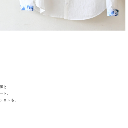
服と
ート。
ションも。