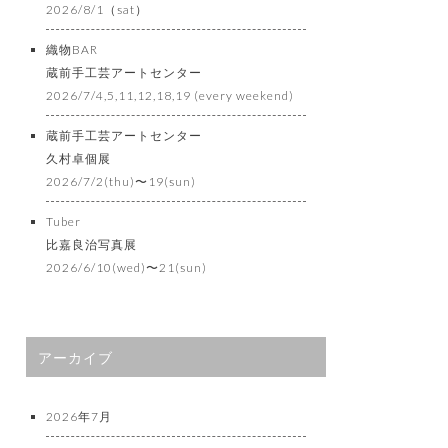
2026/8/1（sat）
織物BAR
蔵前手工芸アートセンター
2026/7/4,5,11,12,18,19 (every weekend)
蔵前手工芸アートセンター
久村卓個展
2026/7/2(thu)〜19(sun)
Tuber
比嘉良治写真展
2026/6/10(wed)〜21(sun)
アーカイブ
2026年7月