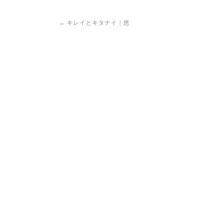
Post
←
キレイとキタナイ｜悠
navigation