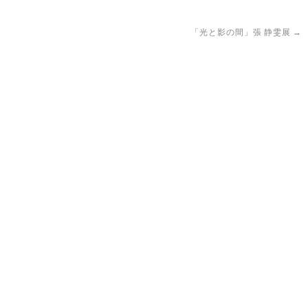
「光と影の間」張 静雯展
→