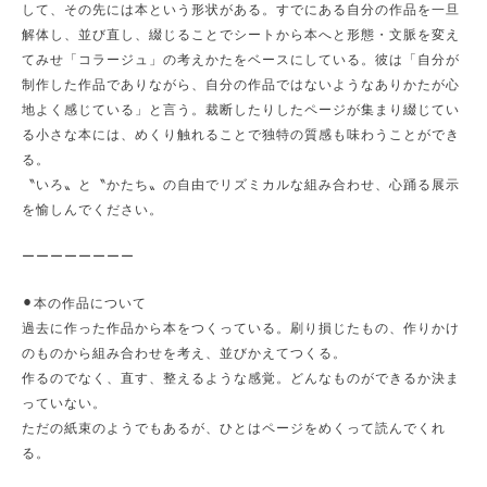
して、その先には本という形状がある。すでにある自分の作品を一旦
解体し、並び直し、綴じることでシートから本へと形態・文脈を変え
てみせ「コラージュ」の考えかたをベースにしている。彼は「自分が
制作した作品でありながら、自分の作品ではないようなありかたが心
地よく感じている」と言う。裁断したりしたページが集まり綴じてい
る小さな本には、めくり触れることで独特の質感も味わうことができ
る。
〝いろ〟と〝かたち〟の自由でリズミカルな組み合わせ、心踊る展示
を愉しんでください。
ーーーーーーーー
⚫︎本の作品について
過去に作った作品から本をつくっている。刷り損じたもの、作りかけ
のものから組み合わせを考え、並びかえてつくる。
作るのでなく、直す、整えるような感覚。どんなものができるか決ま
っていない。
ただの紙束のようでもあるが、ひとはページをめくって読んでくれ
る。