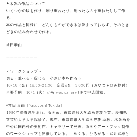
⚫︎木版の作品について
いくつかの版を作り、刷り重ねたり、刷ったものを重ねたりして作
る。
本の作品と同様に、どんなものができるは決まっておらず、そのとき
どきの組み合わせで作る。
常田泰由
ーーーーーーーー
＜ワークショップ＞
切る・並べる・綴じる 小さい本を作ろう
10/18（金）18:30-21:00 定員6名 3,000円（おやつ＋飲み物付）
※要予約 10/1（火）からiwao gallery HPで申込開始。
◉常田 泰由［Yasuyoshi Tokida］
1980年長野県生まれ。版画家。東京造形大学絵画専攻卒業。愛知県
立芸術大学大学院修了。現在、東京造形大学絵画専攻 助教。木版画を
中心に国内外の美術館、ギャラリーで発表、版画やアートブック制作
のワークショップも開催している。「めくる、ひろがる－武井武雄と