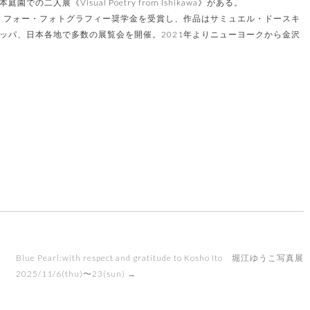
の二人展《Visual Poetry from Ishikawa》がある。
ー・フォー・フォトグラフィー奨学金を受賞し、作品はサミュエル・ドースキ
ッパ、日本各地で多数の展覧会を開催。2021年よりニューヨークから金沢
Blue Pearl:with respect and gratitude to Kosho Ito 堀江ゆうこ写真展
2025/11/6(thu)〜23(sun)
→