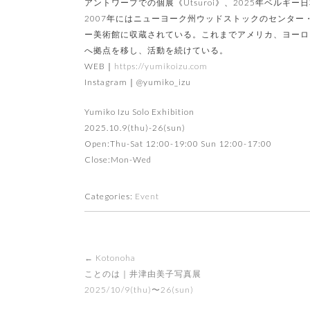
アントワープでの個展《Utsuroi》、2025年ベルギー日本庭園で
2007年にはニューヨーク州ウッドストックのセンタ
ー美術館に収蔵されている。これまでアメリカ、ヨーロ
へ拠点を移し、活動を続けている。
WEB｜
https://yumikoizu.com
Instagram｜@yumiko_izu
Yumiko Izu Solo Exhibition
2025.10.9(thu)-26(sun)
Open:Thu-Sat 12:00-19:00 Sun 12:00-17:00
Close:Mon-Wed
Categories:
Event
Post
←
Kotonoha
navigation
ことのは｜井津由美子写真展
2025/10/9(thu)〜26(sun)