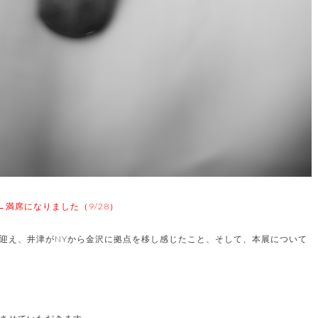
←満席になりました（9/28）
迎え、井津がNYから金沢に拠点を移し感じたこと、そして、本展について