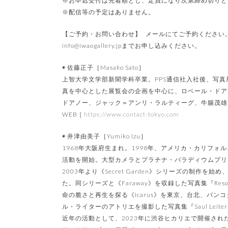
※お申込受付は先着順とし、定員になり次第締め切りと
※配信等の予定はありません。
【ご予約・お問い合わせ】 メールにてご予約ください。
info@iwaogallery.jpまでお申し込みください。
◉ 佐藤正子［Masako Sato］
上智大学文学部新聞学科卒業。PPS通信社入社後、写真
真を中心とした展覧会の企画を中心に、ロベール・ドア
ドアノー、ジャック＝アンリ・ラルティーグ、牛腸茂雄
WEB｜
https://www.contact-tokyo.com
◉ 井津由美子［Yumiko Izu］
1968年大阪府生まれ。1998年、アメリカ・カリフ
活動を開始。大型カメラとプラチナ・パラディウムプリ
2003年より《Secret Garden》シリーズの制作を
た。同シリーズと《Faraway》を収録した写真集『Res
命の脆さと再生を探る《Icarus》を東京、台北、バン
ル・ライターのアトリエを撮影した写真集『Saul Leiter:
近年の活動として、2023年に渋谷ヒカリエで開催され