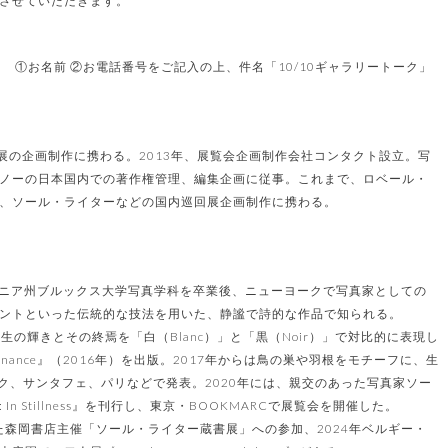
させていただきます。
 ①お名前 ②お電話番号をご記入の上、件名「10/10ギャラリートーク」
展の企画制作に携わる。2013年、展覧会企画制作会社コンタクト設立。写
ノーの日本国内での著作権管理、編集企画に従事。これまで、ロベール・
、ソール・ライターなどの国内巡回展企画制作に携わる。
ォルニア州ブルックス大学写真学科を卒業後、ニューヨークで写真家としての
ントといった伝統的な技法を用いた、静謐で詩的な作品で知られる。
始め、生の輝きとその終焉を「白（Blanc）」と「黒（Noir）」で対比的に表現し
onance』（2016年）を出版。2017年からは鳥の巣や羽根をモチーフに、生
コク、サンタフェ、パリなどで発表。2020年には、親交のあった写真家ソー
 In Stillness』を刊行し、東京・BOOKMARCで展覧会を開催した。
た森岡書店主催「ソール・ライター蔵書展」への参加、2024年ベルギー・