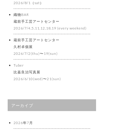
2026/8/1（sat）
織物BAR
蔵前手工芸アートセンター
2026/7/4,5,11,12,18,19 (every weekend)
蔵前手工芸アートセンター
久村卓個展
2026/7/2(thu)〜19(sun)
Tuber
比嘉良治写真展
2026/6/10(wed)〜21(sun)
アーカイブ
2026年7月