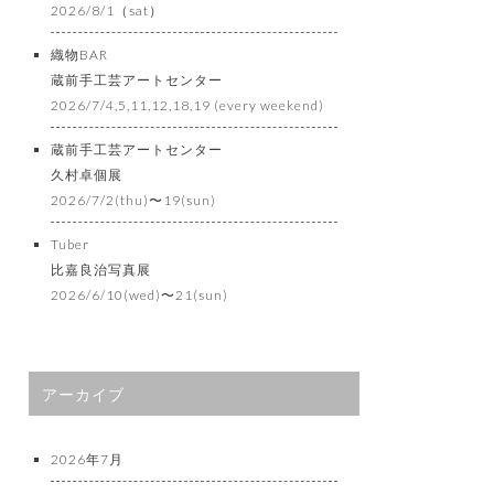
2026/8/1（sat）
織物BAR
蔵前手工芸アートセンター
2026/7/4,5,11,12,18,19 (every weekend)
蔵前手工芸アートセンター
久村卓個展
2026/7/2(thu)〜19(sun)
Tuber
比嘉良治写真展
2026/6/10(wed)〜21(sun)
アーカイブ
2026年7月