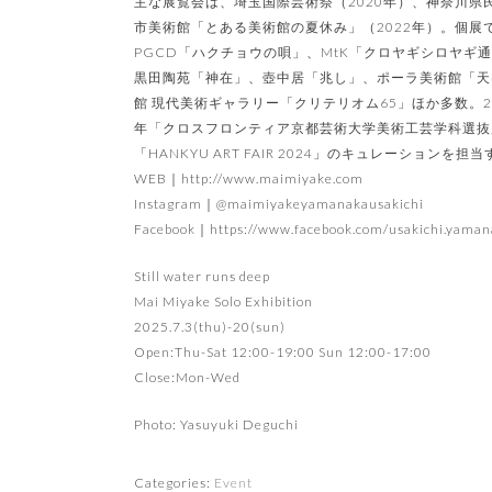
主な展覧会は、埼玉国際芸術祭（2020年）、神奈川県
市美術館「とある美術館の夏休み」（2022年）。個展では、GI
PGCD「ハクチョウの唄」、MtK「クロヤギシロヤ
黒田陶苑「神在」、壺中居「兆し」、ポーラ美術館「天
館 現代美術ギャラリー「クリテリオム65」ほか多数。2018年
年「クロスフロンティア京都芸術大学美術工芸学科選抜展」、20
「HANKYU ART FAIR 2024」のキュレーション
WEB｜http://www.maimiyake.com
Instagram｜@maimiyakeyamanakausakichi
Facebook｜https://www.facebook.com/usakichi.yaman
Still water runs deep
Mai Miyake Solo Exhibition
2025.7.3(thu)-20(sun)
Open:Thu-Sat 12:00-19:00 Sun 12:00-17:00
Close:Mon-Wed
Photo: Yasuyuki Deguchi
Categories:
Event