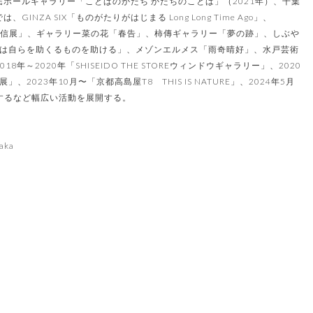
民ホールギャラリー「ことばのかたち かたちのことば」（2021年）、千葉
NZA SIX「ものがたりがはじまる Long Long Time Ago」、
ギ通信展」、ギャラリー菜の花「春告」、柿傳ギャラリー「夢の跡」、しぶや
は自らを助くるものを助ける」、メゾンエルメス「雨奇晴好」、水戸芸術
～2020年「SHISEIDO THE STOREウィンドウギャラリー」、2020
23年10月〜「京都高島屋T8 THIS IS NATURE」、2024年5月
を担当するなど幅広い活動を展開する。
aka