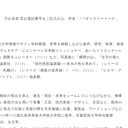
。
 ①お名前 ②お電話番号をご記入の上、件名「7/9ギャラリートーク」
美術大学情報デザイン学科教授。世界を移動しながら創作、研究、執筆、発表
ヴェネチア・ビエンナーレ日本館コミッショナー、あいちトリエンナーレ
湾）国際キュレーター（2023）など。写真集に『瞬間の山』『文字の母た
論新社、2019）、『現代色彩論講義──本当の色を求めて』（シリーズ
の・札幌の』（シリーズ〈感覚の道具箱〉2 MEI、2022）、『ヒルマ・ア
リプト、2025）他多数。
独自の視点を加え、過去・現在・未来をシームレスにつなげながら、物事
い表現方法を用いて骨董・工芸・現代美術・デザイン、文芸など、既存の
と視点で伝統と革新の間を天衣無縫に往還。展覧会、ワークショップなど
2008年パリ国立高等美術大学校大学院に留学。京都芸術大学特任教授
余白」を主宰。