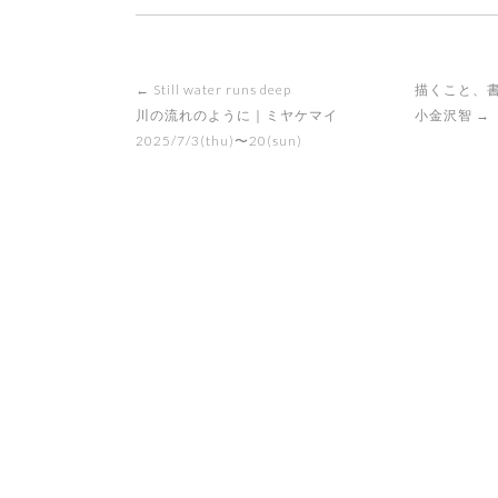
Post
←
Still water runs deep
描くこと、
navigation
川の流れのように｜ミヤケマイ
小金沢智
→
2025/7/3(thu)〜20(sun)