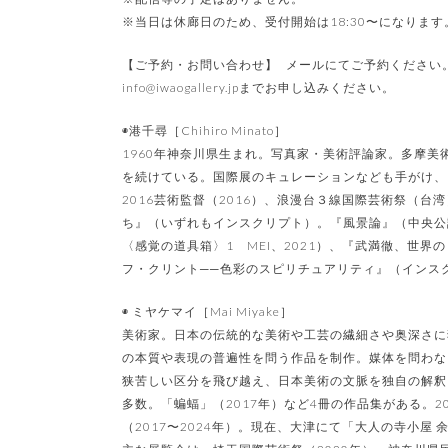
※当日は休廊日のため、受付開始は18:30〜になります
【ご予約・お問い合わせ】 メールにてご予約ください。
info@iwaogallery.jpまでお申し込みください。
◉港千尋［Chihiro Minato］
1960年神奈川県生まれ。写真家・美術評論家。多摩
を続けている。国際展のキュレーションなども手がけ、
2016芸術監督（2016）、浪漫台３線国際芸術祭（台
ち』（いずれもインスクリプト）。『風景論』（中央公
〈感覚の道具箱〉1 MEI、2021）、『武満徹、世界
フ・クリント──色彩のスピリチュアリティ』（インスク
◉ ミヤケマイ［Mai Miyake］
美術家。日本の伝統的な美術や工芸の繊細さや奥深さに
の本質や表現の普遍性を問う作品を制作。媒体を問わな
狭苦しい区分を飛び越え、日本美術の文脈を独自の解釈
多数。「蝙蝠」（2017年）など4冊の作品集がある。
（2017〜2024年）。現在、大津にて「大人の寺小屋 