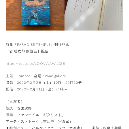
詩集『PARADISE TEMPLE』刊行記念
［管 啓次郎 朗読会］配信
https://youtu.be/LDOVWAW1SZ8
主催：Tombac 会場：iwao gallery
収録：2022年2月5日（土）19時～20時30分
配信：2022年2月11日（金）21時～
［出演者］
朗読：管啓次郎
演奏：ファンテイル（ギタリスト）
アーティストトーク：吉江淳（写真家）
★特別ゲスト：小島ケイタニーラブ（音楽家）、川瀬慈（映像人類学