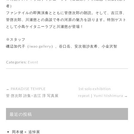
者）
ファンテイルの即興演奏とともに管啓次郎の朗読。そして、吉江淳、
管啓次郎、川瀬慈との鼎談で冬の河原の魅力を語ります。特別ゲスト
として小島ケイタニーラブと川瀬慈が登場！
※スタッフ
磯辺加代子（iwao gallery）、谷口岳、安次嶺沙友希、小金沢智
Categories:
Event
Post
←
PARADISE TEMPLE
1st solo exhibition
navigation
管 啓次郎 詩集×吉江 淳 写真展
repeat｜Yumi Nishimura
→
最近の投稿
岡本健＋ 追悼展